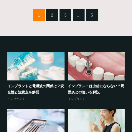
1
2
3
…
5
る？
インプラントと電磁波の関係は？安
インプラントは虫歯にならない？周
セ
全性と注意点を解説
囲炎との違いを解説
の
インプラント
インプラント
セ