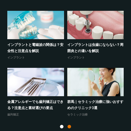
る？
インプラントと電磁波の関係は？安
インプラントは虫歯にならない？周
セ
全性と注意点を解説
囲炎との違いを解説
の
インプラント
インプラント
セ
の選
金属アレルギーでも歯列矯正はでき
群馬｜セラミック治療に強いおすす
ホ
る？注意点と素材選びの要点
めのクリニック3選
は
歯列矯正
セラミック治療
ホ