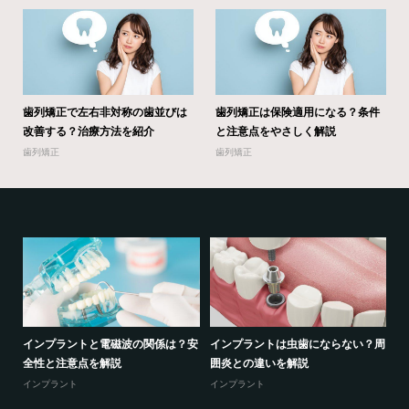
歯列矯正で左右非対称の歯並びは
歯列矯正は保険適用になる？条件
改善する？治療方法を紹介
と注意点をやさしく解説
歯列矯正
歯列矯正
る？
インプラントと電磁波の関係は？安
インプラントは虫歯にならない？周
セ
全性と注意点を解説
囲炎との違いを解説
の
インプラント
インプラント
セ