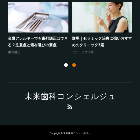
の選
金属アレルギーでも歯列矯正はでき
群馬｜セラミック治療に強いおすす
ホ
る？注意点と素材選びの要点
めのクリニック3選
は
歯列矯正
セラミック治療
ホ
未来歯科コンシェルジュ
Copyright © 未来歯科コンシェルジュ