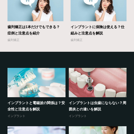
歯列矯正は1本だけでもできる？
インプラントに保険は使える？仕
症例と注意点を紹介
組みと注意点を解説
歯列矯正
歯列矯正
る？
インプラントと電磁波の関係は？安
インプラントは虫歯にならない？周
セ
全性と注意点を解説
囲炎との違いを解説
の
インプラント
インプラント
セ