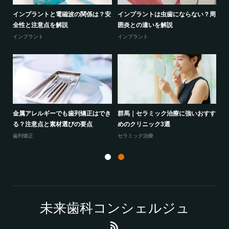
る？
インプラントと電磁波の関係は？安
インプラントは虫歯にならない？周
セ
全性と注意点を解説
囲炎との違いを解説
の
インプラント
インプラント
セ
の選
金属アレルギーでも歯列矯正はでき
群馬｜セラミック治療に強いおすす
ホ
る？注意点と素材選びの要点
めのクリニック3選
は
歯列矯正
セラミック治療
ホ
未来歯科コンシェルジュ